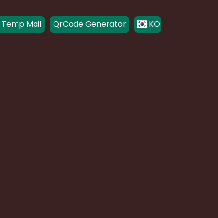
 Temp Mail
QrCode Generator
KO