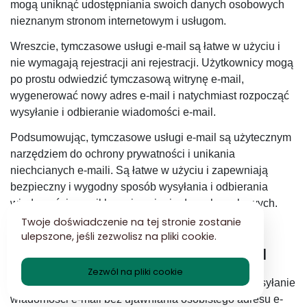
mogą uniknąć udostępniania swoich danych osobowych
nieznanym stronom internetowym i usługom.
Wreszcie, tymczasowe usługi e-mail są łatwe w użyciu i
nie wymagają rejestracji ani rejestracji. Użytkownicy mogą
po prostu odwiedzić tymczasową witrynę e-mail,
wygenerować nowy adres e-mail i natychmiast rozpocząć
wysyłanie i odbieranie wiadomości e-mail.
Podsumowując, tymczasowe usługi e-mail są użytecznym
narzędziem do ochrony prywatności i unikania
niechcianych e-maili. Są łatwe w użyciu i zapewniają
bezpieczny i wygodny sposób wysyłania i odbierania
wiadomości e-mail bez ujawniania danych osobowych.
Twoje doświadczenie na tej stronie zostanie
Jak wysyłać wiadomości e-mail za
ulepszone, jeśli zezwolisz na pliki cookie.
pomocą tymczasowych usług e-mail
Zezwól na pliki cookie
Tymczasowe usługi e-mail to świetny sposób na wysyłanie
wiadomości e-mail bez ujawniania osobistego adresu e-