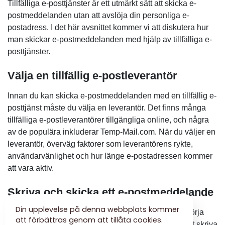
Tillfälliga e-posttjänster är ett utmärkt sätt att skicka e-
postmeddelanden utan att avslöja din personliga e-
postadress. I det här avsnittet kommer vi att diskutera hur
man skickar e-postmeddelanden med hjälp av tillfälliga e-
posttjänster.
Välja en tillfällig e-postleverantör
Innan du kan skicka e-postmeddelanden med en tillfällig e-
posttjänst måste du välja en leverantör. Det finns många
tillfälliga e-postleverantörer tillgängliga online, och några
av de populära inkluderar Temp-Mail.com. När du väljer en
leverantör, överväg faktorer som leverantörens rykte,
användarvänlighet och hur länge e-postadressen kommer
att vara aktiv.
Skriva och skicka ett e-postmeddelande
Din upplevelse på denna webbplats kommer
När du har valt en tillfällig e-postleverantör kan du börja
att förbättras genom att tillåta cookies.
skriva och skicka e-postmeddelanden. Processen att skriva