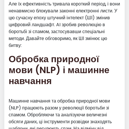
Але їх ефективність тривала короткий період, і вони
ненавмисно блокували законні електронні листи. У
цю сучасну епоху штучний інтелект (ШІ) змінив
цифровий ландшафт. AI зробив революцію в
боротьбі зі спамом, застосувавши спеціальні
методи. Давайте обговоримо, як ШІ змінює цю
битву:
Обробка природної
мови (NLP) і машинне
навчання
Машинне навчання та обробка природної мови
(NLP) працюють разом у революції боротьби зі
спамом. Обробляючи та аналізуючи величезні
обсяги даних, ці інструменти розвідки знаходять
шаблони, які регулюють спам. На відміну від