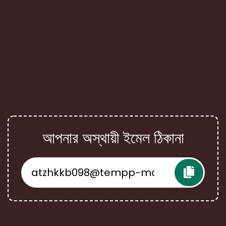
আপনার অস্থায়ী ইমেল ঠিকানা