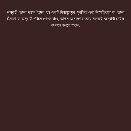
অস্থায়ী ইমেল পাঠান ইমেল হল একটি বিনামূল্যের, সুরক্ষিত এবং নিষ্পত্তিযোগ্য ইমেল
ঠিকানা যা অস্থায়ী পরিচয় গোপন রাখে, আপনি ডিসকর্ডের জন্য সহজেই অস্থায়ী মেইল
ব্যবহার করতে পারেন,