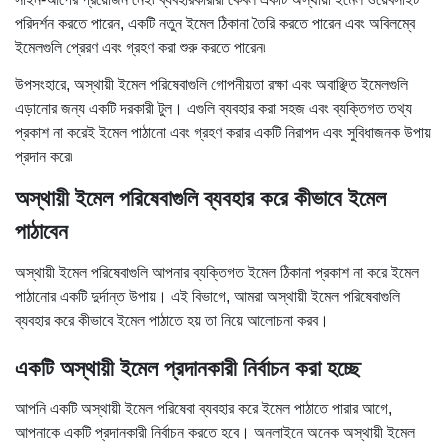
পরিদর্শন করতে পারেন, একটি নতুন ইমেল ঠিকানা তৈরি করতে পারেন এবং অবিলম্বে
ইমেলগুলি প্রেরণ এবং গ্রহণ করা শুরু করতে পারেন৷
উপসংহারে, অস্থায়ী ইমেল পরিষেবাগুলি গোপনীয়তা রক্ষা এবং অবাঞ্ছিত ইমেলগুলি
এড়ানোর জন্য একটি দরকারী টুল। এগুলি ব্যবহার করা সহজ এবং ব্যক্তিগত তথ্য
প্রকাশ না করেই ইমেল পাঠানো এবং গ্রহণ করার একটি নিরাপদ এবং সুবিধাজনক উপায়
প্রদান করে৷
অস্থায়ী ইমেল পরিষেবাগুলি ব্যবহার করে কীভাবে ইমেল
পাঠাবেন
অস্থায়ী ইমেল পরিষেবাগুলি আপনার ব্যক্তিগত ইমেল ঠিকানা প্রকাশ না করে ইমেল
পাঠানোর একটি দুর্দান্ত উপায়। এই বিভাগে, আমরা অস্থায়ী ইমেল পরিষেবাগুলি
ব্যবহার করে কীভাবে ইমেল পাঠাতে হয় তা নিয়ে আলোচনা করব।
একটি অস্থায়ী ইমেল প্রদানকারী নির্বাচন করা হচ্ছে
আপনি একটি অস্থায়ী ইমেল পরিষেবা ব্যবহার করে ইমেল পাঠাতে পারার আগে,
আপনাকে একটি প্রদানকারী নির্বাচন করতে হবে। অনলাইনে অনেক অস্থায়ী ইমেল