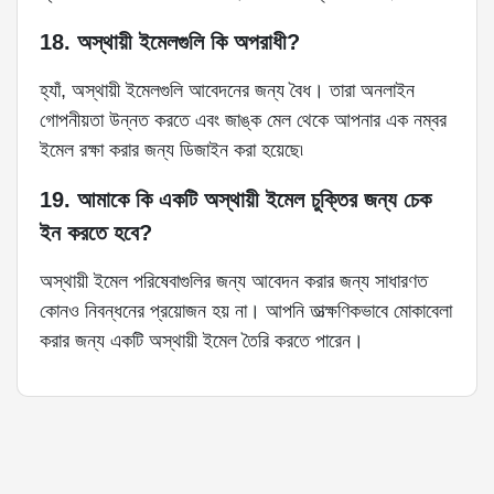
18. অস্থায়ী ইমেলগুলি কি অপরাধী?
হ্যাঁ, অস্থায়ী ইমেলগুলি আবেদনের জন্য বৈধ। তারা অনলাইন
গোপনীয়তা উন্নত করতে এবং জাঙ্ক মেল থেকে আপনার এক নম্বর
ইমেল রক্ষা করার জন্য ডিজাইন করা হয়েছে৷
19. আমাকে কি একটি অস্থায়ী ইমেল চুক্তির জন্য চেক
ইন করতে হবে?
অস্থায়ী ইমেল পরিষেবাগুলির জন্য আবেদন করার জন্য সাধারণত
কোনও নিবন্ধনের প্রয়োজন হয় না। আপনি তাত্ক্ষণিকভাবে মোকাবেলা
করার জন্য একটি অস্থায়ী ইমেল তৈরি করতে পারেন।