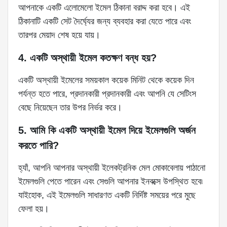
আপনাকে একটি এলোমেলো ইমেল ঠিকানা বরাদ্দ করা হবে। এই
ঠিকানাটি একটি সেট দৈর্ঘ্যের জন্য ব্যবহার করা যেতে পারে এবং
তারপর মেয়াদ শেষ হয়ে যায়।
4. একটি অস্থায়ী ইমেল কতক্ষণ বন্ধ হয়?
একটি অস্থায়ী ইমেলের সময়কাল কয়েক মিনিট থেকে কয়েক দিন
পর্যন্ত হতে পারে, প্রদানকারী প্রদানকারী এবং আপনি যে সেটিংস
বেছে নিয়েছেন তার উপর নির্ভর করে।
5. আমি কি একটি অস্থায়ী ইমেল দিয়ে ইমেলগুলি অর্জন
করতে পারি?
হ্যাঁ, আপনি আপনার অস্থায়ী ইলেকট্রনিক মেল মোকাবেলায় পাঠানো
ইমেলগুলি পেতে পারেন এবং সেগুলি আপনার ইনবক্সে উপস্থিত হবে৷
যাইহোক, এই ইমেলগুলি সাধারণত একটি নির্দিষ্ট সময়ের পরে মুছে
ফেলা হয়।