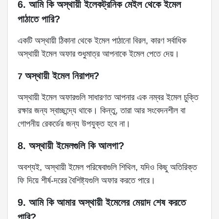
6. আমি কি অস্থায়ী ইলেকট্রনিক মেইল ​​থেকে ইমেল
পাঠাতে পারি?
একটি অস্থায়ী ঠিকানা থেকে ইমেল পাঠানো বিরল, কারণ সর্বাধিক
অস্থায়ী ইমেল অফার শুধুমাত্র আপনাকে ইমেল পেতে দেয়।
​অস্থায়ী ইমেল নিরাপদ?
7
অস্থায়ী ইমেল অফারগুলি সাধারণত আপনার এক নম্বর ইমেল চুক্তি
রক্ষার জন্য স্বাচ্ছন্দ্যে থাকে। কিন্তু, তারা আর সংবেদনশীল বা
গোপনীয় রেকর্ডের জন্য উপযুক্ত হবে না।
8. অস্থায়ী ইমেলগুলি কি আলগা?
অবশ্যই, অস্থায়ী ইমেল পরিষেবাগুলি শিথিল, যদিও কিছু অতিরিক্ত
ফি দিয়ে শীর্ষ-দরের বৈশিষ্ট্যগুলি অফার করতে পারে।
9. আমি কি আমার অস্থায়ী ইমেলের মেয়াদ শেষ করতে
পারি?