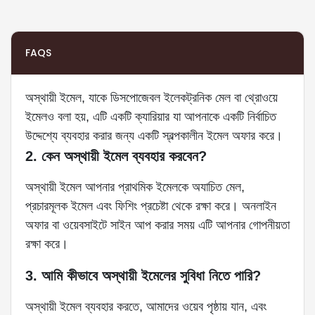
FAQS
অস্থায়ী ইমেল, যাকে ডিসপোজেবল ইলেকট্রনিক মেল বা থ্রোওয়ে
ইমেলও বলা হয়, এটি একটি ক্যারিয়ার যা আপনাকে একটি নির্বাচিত
উদ্দেশ্যে ব্যবহার করার জন্য একটি স্বল্পকালীন ইমেল অফার করে।
2. কেন অস্থায়ী ইমেল ব্যবহার করবেন?
অস্থায়ী ইমেল আপনার প্রাথমিক ইমেলকে অযাচিত মেল,
প্রচারমূলক ইমেল এবং ফিশিং প্রচেষ্টা থেকে রক্ষা করে। অনলাইন
অফার বা ওয়েবসাইটে সাইন আপ করার সময় এটি আপনার গোপনীয়তা
রক্ষা করে।
3. আমি কীভাবে অস্থায়ী ইমেলের সুবিধা নিতে পারি?
অস্থায়ী ইমেল ব্যবহার করতে, আমাদের ওয়েব পৃষ্ঠায় যান, এবং