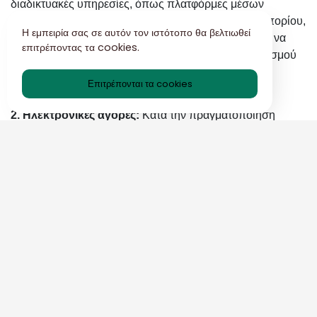
διαδικτυακές υπηρεσίες, όπως πλατφόρμες μέσων
κοινωνικής δικτύωσης ή ιστότοποι ηλεκτρονικού εμπορίου,
Η εμπειρία σας σε αυτόν τον ιστότοπο θα βελτιωθεί
η χρήση μιας προσωρινής διεύθυνσης email μπορεί να
επιτρέποντας τα cookies.
βοηθήσει στην προστασία του πραγματικού λογαριασμού
email σας από πιθανές παραβιάσεις ανεπιθύμητων
Επιτρέπονται τα cookies
μηνυμάτων ή δεδομένων.
2. Ηλεκτρονικές αγορές:
Κατά την πραγματοποίηση
αγορών στο διαδίκτυο, η χρήση μιας προσωρινής
διεύθυνσης email μπορεί να σας βοηθήσει να αποτρέψετε
τα εισερχόμενά σας από το να πλημμυρίσουν διαφημιστικά
email ή στοχευμένες διαφημίσεις.
3. Αναζητήσεις εργασίας:
Όταν κάνετε αίτηση για θέσεις
εργασίας στο διαδίκτυο, η χρήση μιας προσωρινής
διεύθυνσης email μπορεί να σας βοηθήσει να διατηρήσετε
την αναζήτηση εργασίας εμπιστευτική και να αποτρέψετε τα
ανεπιθύμητα email από το να γεμίσουν τα κύρια
εισερχόμενά σας.