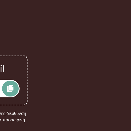
l
σης διεύθυνση
λα προσωρινή