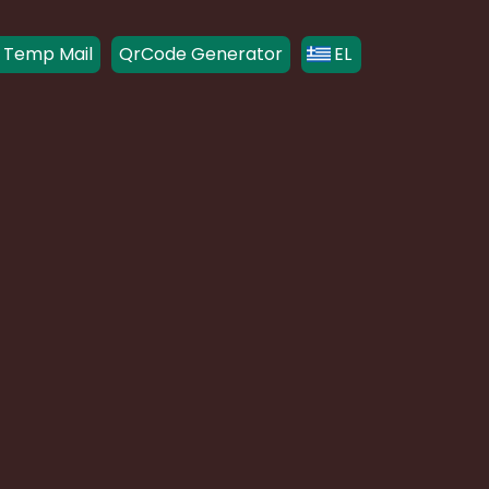
 Temp Mail
QrCode Generator
EL