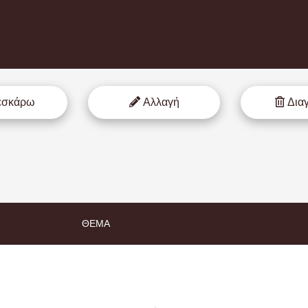
εσκάρω
Αλλαγή
Δια
ΘΈΜΑ