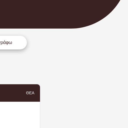
γράφω
ΘΈΑ