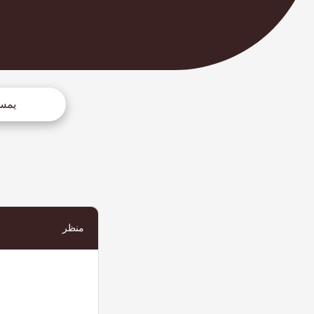
يمس
منظر