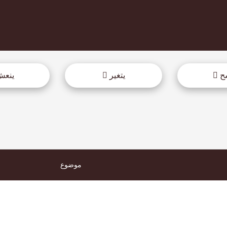
ح
يتغير
ينعش
موضوع