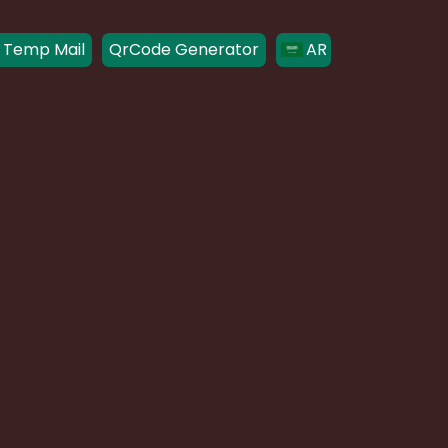
 Temp Mail
QrCode Generator
AR