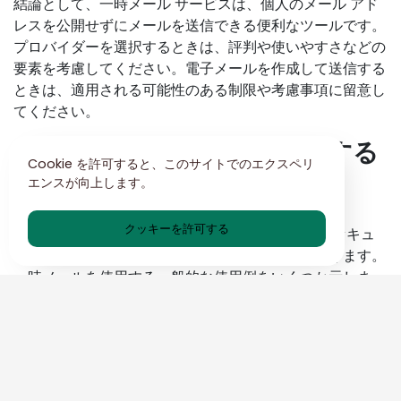
結論として、一時メール サービスは、個人のメール アド
レスを公開せずにメールを送信できる便利なツールです。
プロバイダーを選択するときは、評判や使いやすさなどの
要素を考慮してください。電子メールを作成して送信する
ときは、適用される可能性のある制限や考慮事項に留意し
てください。
一時メールを効果的に使用する
Cookie を許可すると、このサイトでのエクスペリ
エンスが向上します。
ためのヒント
クッキーを許可する
一時的な電子メール アドレスは、プライバシーとセキュ
リティが懸念されるさまざまなシナリオで使用できます。
一時メールを使用する一般的な使用例をいくつか示しま
す。
1. オンライン登録:
ソーシャル メディア プラットフォーム
や電子商取引 Web サイトなどのオンライン サービスにサ
インアップする場合、一時的な電子メール アドレスを使
用すると、実際の電子メール アカウントを潜在的なスパ