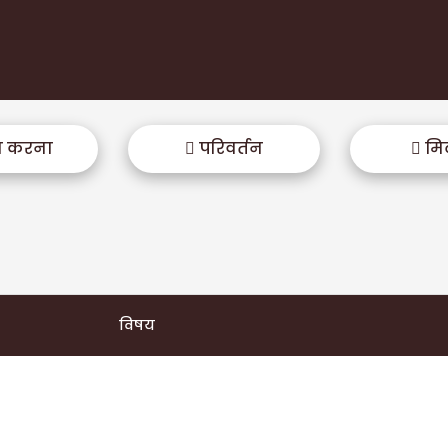
ा करना
परिवर्तन
मि
विषय