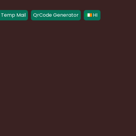
 Temp Mail
QrCode Generator
HI