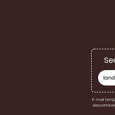
Se
E-mail temp
descartável