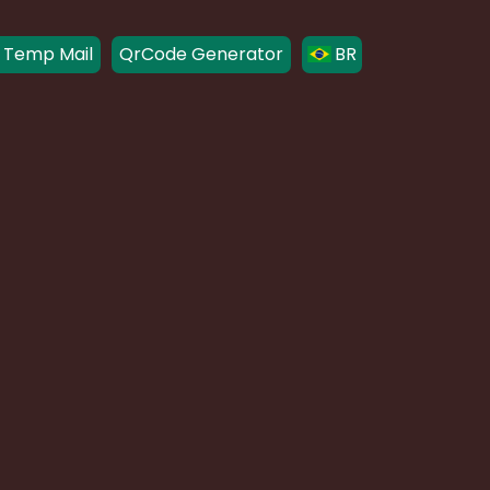
 Temp Mail
QrCode Generator
BR