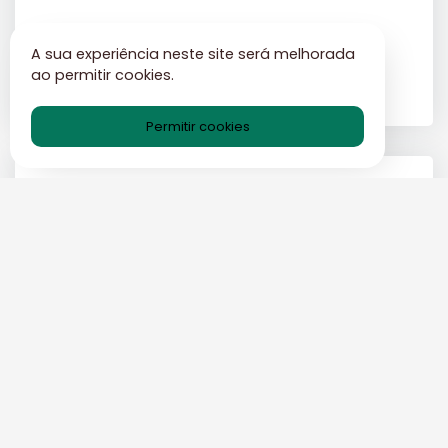
A sua experiência neste site será melhorada
ao permitir cookies.
Permitir cookies
Deixe uma resposta
Postagens populares
Como a inteligência artificial
continua a guerra para combater
o spam
BLOG DE CORREIO TEMPORÁRIO-BR