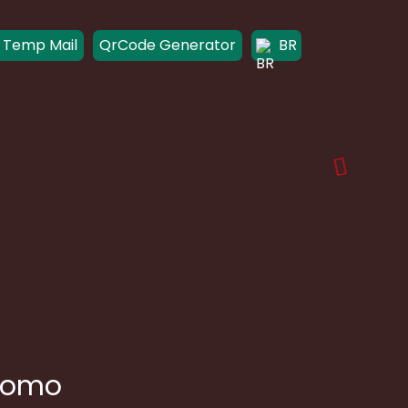
 Temp Mail
QrCode Generator
BR
 como