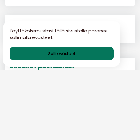
Jätä vastaus
Käyttökokemustasi tällä sivustolla paranee
sallimalla evästeet.
Salli evästeet
Suositut postaukset
10 syytä, miksi sinun pitäisi
käyttää väliaikaisia ​​
sähköpostiviestejä?
VÄLIAIKAINEN SÄHKÖPOSTIBLOGI-FI
27 APR 2024
Kuinka suojata postilaatikkosi
väliaikaisilla sähköpostiviesteillä
VÄLIAIKAINEN SÄHKÖPOSTIBLOGI-FI