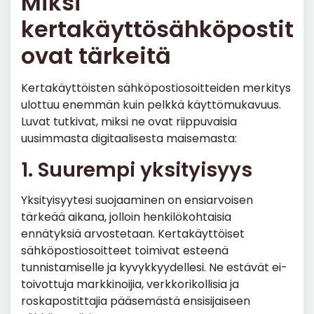
Miksi
kertakäyttösähköpostit
ovat tärkeitä
Kertakäyttöisten sähköpostiosoitteiden merkitys
ulottuu enemmän kuin pelkkä käyttömukavuus.
Luvat tutkivat, miksi ne ovat riippuvaisia
uusimmasta digitaalisesta maisemasta:
1. Suurempi yksityisyys
Yksityisyytesi suojaaminen on ensiarvoisen
tärkeää aikana, jolloin henkilökohtaisia
ennätyksiä arvostetaan. Kertakäyttöiset
sähköpostiosoitteet toimivat esteenä
tunnistamiselle ja kyvykkyydellesi. Ne estävät ei-
toivottuja markkinoijia, verkkorikollisia ja
roskapostittajia pääsemästä ensisijaiseen