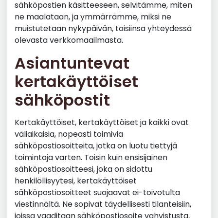
sähköpostien käsitteeseen, selvitämme, miten
ne maalataan, ja ymmärrämme, miksi ne
muistutetaan nykypäivän, toisiinsa yhteydessä
olevasta verkkomaailmasta.
Asiantuntevat
kertakäyttöiset
sähköpostit
Kertakäyttöiset, kertakäyttöiset ja kaikki ovat
väliaikaisia, nopeasti toimivia
sähköpostiosoitteita, jotka on luotu tiettyjä
toimintoja varten. Toisin kuin ensisijainen
sähköpostiosoitteesi, joka on sidottu
henkilöllisyytesi, kertakäyttöiset
sähköpostiosoitteet suojaavat ei-toivotulta
viestinnältä. Ne sopivat täydellisesti tilanteisiin,
joissa vaaditaan sähköpostiosoite vahvistusta,