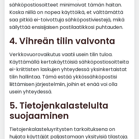
sähköpostiosoitteet minimoivat tämän haitan.
Koska niillä on nopea käyttöikä, et välttämättä
saa pitkiä ei-toivottuja sähköpostiviestejä, mikä
säilyttää ensisijaisen postilaatikkosi puhtauden.
4. Vihreän tilin valvonta
Verkkovuorovaikutus vaatii usein tilin tuloa.
Käyttämällä kertakäyttöisiä sähköpostiosoitteita
ei-kriittisten laskujen yhteydessä yksinkertaistat
tilin hallintaa. Tämä estää ykkössähköpostisi
liittämisen järjestelmiin, joihin et enää voi olla
usein yhteydessä.
5. Tietojenkalastelulta
suojaaminen
Tietojenkalasteluyritysten tarkoituksena on
huijata käyttäjät paljastamaan yksityisiä tilastoja.