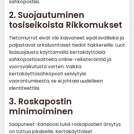
sähköpostiisi.
2. Suojautuminen
tosiseikoista Rikkomukset
Tietomurrot eivät ole kasvaneet epätavallisiksi ja
paljastavat arkaluontoiset tiedot hakkereille. Luot
lisäsuojausta käyttämällä kertakäyttöisiä
sähköpostiosoitteita online-rekisteröintiä ja
vuorovaikutusta varten. Vaikka
kertakäyttösähköposti selviytyisi
vaarantumisesta, se ei johtaisi uudelleen
identiteettiisi.
3. Roskapostin
minimoiminen
Saapuneet-kansioosi tulvii roskapostien ärsytys
on tuttua jokaiselle. Kertakäyttöiset