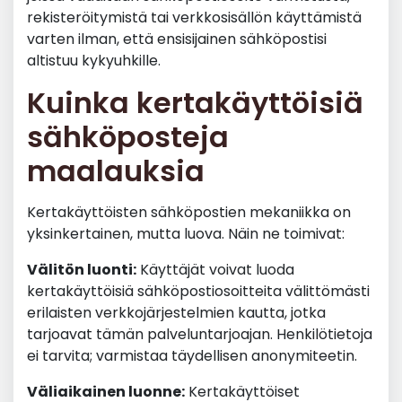
rekisteröitymistä tai verkkosisällön käyttämistä
varten ilman, että ensisijainen sähköpostisi
altistuu kykyuhkille.
Kuinka kertakäyttöisiä
sähköposteja
maalauksia
Kertakäyttöisten sähköpostien mekaniikka on
yksinkertainen, mutta luova. Näin ne toimivat:
Välitön luonti:
Käyttäjät voivat luoda
kertakäyttöisiä sähköpostiosoitteita välittömästi
erilaisten verkkojärjestelmien kautta, jotka
tarjoavat tämän palveluntarjoajan. Henkilötietoja
ei tarvita; varmistaa täydellisen anonymiteetin.
Väliaikainen luonne:
Kertakäyttöiset