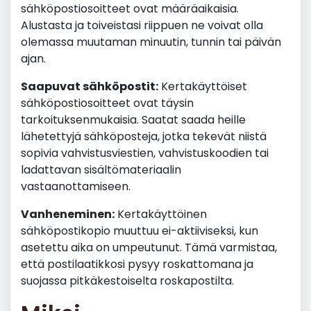
sähköpostiosoitteet ovat määräaikaisia.
Alustasta ja toiveistasi riippuen ne voivat olla
olemassa muutaman minuutin, tunnin tai päivän
ajan.
Saapuvat sähköpostit:
Kertakäyttöiset
sähköpostiosoitteet ovat täysin
tarkoituksenmukaisia. Saatat saada heille
lähetettyjä sähköposteja, jotka tekevät niistä
sopivia vahvistusviestien, vahvistuskoodien tai
ladattavan sisältömateriaalin
vastaanottamiseen.
Vanheneminen:
Kertakäyttöinen
sähköpostikopio muuttuu ei-aktiiviseksi, kun
asetettu aika on umpeutunut. Tämä varmistaa,
että postilaatikkosi pysyy roskattomana ja
suojassa pitkäkestoiselta roskapostilta.