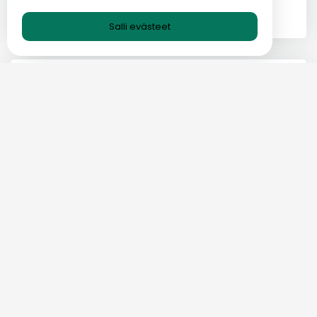
VÄLIAIKAINEN SÄHKÖPOSTIBLOGI-FI
02 MAY 2024
Salli evästeet
Luokat
Väliaikainen sähköpostiblogi-FI
Tietosuojakäytäntö
Käyttöehdot
UKK
Meistä
Blogi
Ota meihin yhteyttä