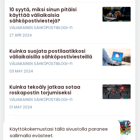
10 syytä, miksi sinun pitäisi
käyttää väliaikaisia ​​
sähköpostiviestejä?
VÄLIAIKAINEN SÄHKÖPOSTIBLOGI-FI
27 APR 2024
Kuinka suojata postilaatikkosi
väliaikaisilla sähköpostiviesteillä
VÄLIAIKAINEN SÄHKÖPOSTIBLOGI-FI
03 MAY 2024
Kuinka tekoäly jatkaa sotaa
roskapostin torjumiseksi
VÄLIAIKAINEN SÄHKÖPOSTIBLOGI-FI
01 MAY 2024
Väliaikaiset sähköpostit
sosiaaliseen mediaan (Facebook,
Käyttökokemustasi tällä sivustolla paranee
LinkedIn jne.)
sallimalla evästeet.