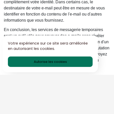
complètement votre identité. Dans certains cas, le
destinataire de votre e-mail peut être en mesure de vous
identifier en fonction du contenu de l'e-mail ou d'autres
informations que vous fournissez.
En conclusion, les services de messagerie temporaires
sont un outil utile pour envoyer des e-mails sans révéler
votre adresse e-mail personnelle. Lors de la sélection d'un
Votre expérience sur ce site sera améliorée
fournisseur, tenez compte de facteurs tels que la réputation
en autorisant les cookies.
et la facilité d'utilisation. Lorsque vous rédigez et envoyez
des e-mails, gardez à l’esprit toutes les limitations ou
Autorise les cookies
considérations qui peuvent s’appliquer.
Conseils pour utiliser
efficacement le courrier
électronique temporaire
Les adresses e-mail temporaires peuvent être utilisées