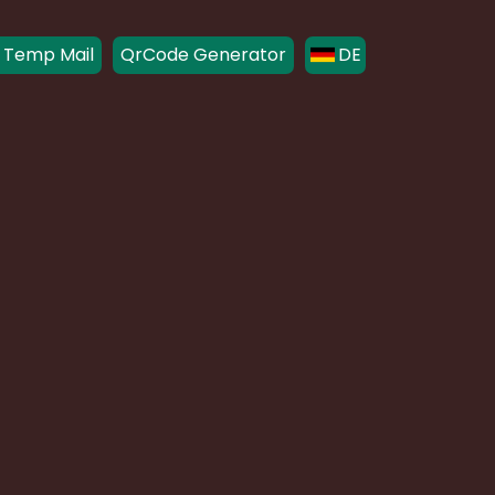
 Temp Mail
QrCode Generator
DE