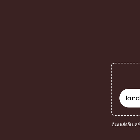
อีเมลส่งอีเมลช