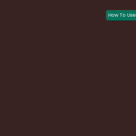
How To Use