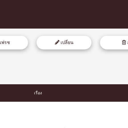
ีเฟรช
เปลี่ยน
เรื่อง