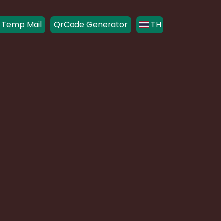
 Temp Mail
QrCode Generator
TH