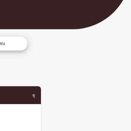
ลบ
ดู