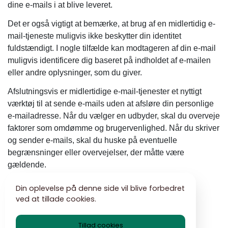
dine e-mails i at blive leveret.
Det er også vigtigt at bemærke, at brug af en midlertidig e-
mail-tjeneste muligvis ikke beskytter din identitet
fuldstændigt. I nogle tilfælde kan modtageren af ​​din e-mail
muligvis identificere dig baseret på indholdet af e-mailen
eller andre oplysninger, som du giver.
Afslutningsvis er midlertidige e-mail-tjenester et nyttigt
værktøj til at sende e-mails uden at afsløre din personlige
e-mailadresse. Når du vælger en udbyder, skal du overveje
faktorer som omdømme og brugervenlighed. Når du skriver
og sender e-mails, skal du huske på eventuelle
begrænsninger eller overvejelser, der måtte være
gældende.
Tips til effektiv brug af
Din oplevelse på denne side vil blive forbedret
ved at tillade cookies.
midlertidig e-mail
Tillad cookies