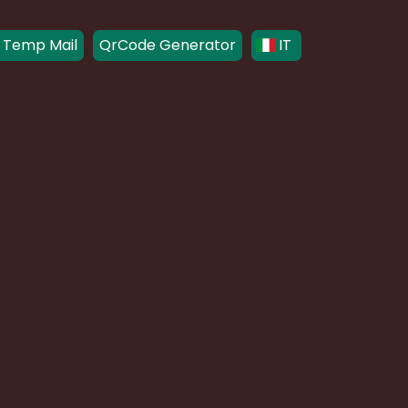
 Temp Mail
QrCode Generator
IT