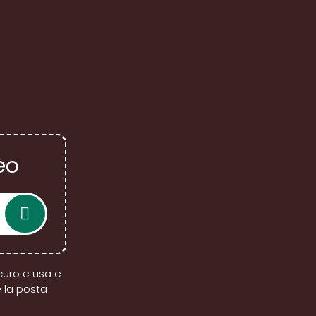
eo
icuro e usa e
 la posta