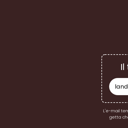
I
L'e-mail tem
getta ch