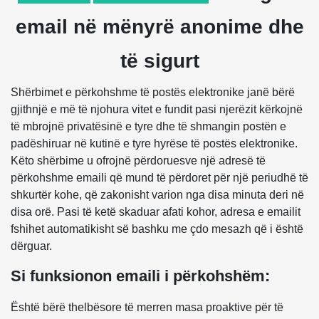
email në mënyrë anonime dhe
të sigurt
Shërbimet e përkohshme të postës elektronike janë bërë
gjithnjë e më të njohura vitet e fundit pasi njerëzit kërkojnë
të mbrojnë privatësinë e tyre dhe të shmangin postën e
padëshiruar në kutinë e tyre hyrëse të postës elektronike.
Këto shërbime u ofrojnë përdoruesve një adresë të
përkohshme emaili që mund të përdoret për një periudhë të
shkurtër kohe, që zakonisht varion nga disa minuta deri në
disa orë. Pasi të ketë skaduar afati kohor, adresa e emailit
fshihet automatikisht së bashku me çdo mesazh që i është
dërguar.
Si funksionon emaili i përkohshëm:
Është bërë thelbësore të merren masa proaktive për të