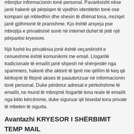
mbrojtur informacionin tonë personal. Pavarësisht nëse
janë hakerë që përpiqen të vjedhin identitetin tonë ose
kompani që mbledhin dhe shesin të dhënat tona, rreziqet
janë gjithmonë të pranishme. Kjo është arsyeja pse
mbrojtja e privatësisë sonë në internet duhet të jetë një
përparësi kryesore.
Një fushë ku privatësia jonë është veçanërisht e
cenueshme është komunikimi me email. Llogaritë
tradicionale të emailit janë shpesh në shënjestër nga
spammers, hakerë dhe aktorë të tjerë me qëllim të keq që
kërkojnë të fitojnë akses të paautorizuar në informacionin
tonë personal. Duke përdorur adresat e përkohshme të
emailit, ne mund të mbrojmë llogaritë tona reale të emailit
nga këto kërcënime, duke siguruar që bisedat tona private
të mbeten të sigurta.
Avantazhi KRYESOR I SHËRBIMIT
TEMP MAIL