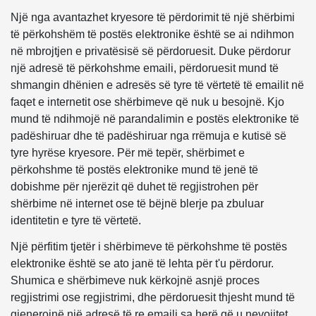
Një nga avantazhet kryesore të përdorimit të një shërbimi
të përkohshëm të postës elektronike është se ai ndihmon
në mbrojtjen e privatësisë së përdoruesit. Duke përdorur
një adresë të përkohshme emaili, përdoruesit mund të
shmangin dhënien e adresës së tyre të vërtetë të emailit në
faqet e internetit ose shërbimeve që nuk u besojnë. Kjo
mund të ndihmojë në parandalimin e postës elektronike të
padëshiruar dhe të padëshiruar nga rrëmuja e kutisë së
tyre hyrëse kryesore. Për më tepër, shërbimet e
përkohshme të postës elektronike mund të jenë të
dobishme për njerëzit që duhet të regjistrohen për
shërbime në internet ose të bëjnë blerje pa zbuluar
identitetin e tyre të vërtetë.
Një përfitim tjetër i shërbimeve të përkohshme të postës
elektronike është se ato janë të lehta për t'u përdorur.
Shumica e shërbimeve nuk kërkojnë asnjë proces
regjistrimi ose regjistrimi, dhe përdoruesit thjesht mund të
gjenerojnë një adresë të re emaili sa herë që u nevojitet.