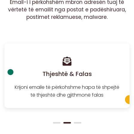
Email-i i përkohshëm mbron adresën tuaj të
vërtetë të emailit nga postat e padëshiruara,
postimet reklamuese, malware.
Thjeshtë & Falas
Krijoni emaile të përkohshme hapa të shpejtë
të thjeshtë dhe gjithmonë falas