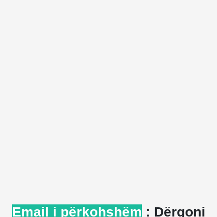
Email i përkohshëm
: Dërgoni