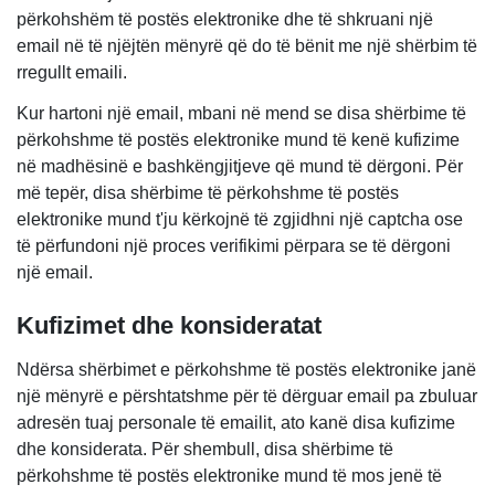
përkohshëm të postës elektronike dhe të shkruani një
email në të njëjtën mënyrë që do të bënit me një shërbim të
rregullt emaili.
Kur hartoni një email, mbani në mend se disa shërbime të
përkohshme të postës elektronike mund të kenë kufizime
në madhësinë e bashkëngjitjeve që mund të dërgoni. Për
më tepër, disa shërbime të përkohshme të postës
elektronike mund t'ju kërkojnë të zgjidhni një captcha ose
të përfundoni një proces verifikimi përpara se të dërgoni
një email.
Kufizimet dhe konsideratat
Ndërsa shërbimet e përkohshme të postës elektronike janë
një mënyrë e përshtatshme për të dërguar email pa zbuluar
adresën tuaj personale të emailit, ato kanë disa kufizime
dhe konsiderata. Për shembull, disa shërbime të
përkohshme të postës elektronike mund të mos jenë të