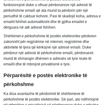
funksionojnë duke u ofruar përdoruesve një adresë të
përkohshme emaili që ata mund ta përdorin për një
periudhë të caktuar kohore. Pasi të skadojë koha, adresa e
emailit fshihet automatikisht dhe të gjitha emailet e
dërguara në atë adresë fshihen.
Shërbimet e përkohshme të postës elektronike përdoren
zakonisht për regjistrime në internet, regjistrime dhe
aktivitete të tjera që kërkojnë një adresë emaili. Duke
përdorur një adresë të përkohshme emaili, përdoruesit
mund të shmangin dhënien e adresës së tyre reale të
emailit dhe të mbrojnë privatësinë e tyre.
Përparësitë e postës elektronike të
përkohshme
Ka disa avantazhe të përdorimit të shërbimeve të
përkohshme të postës elektronike. Së pari, ato ndihmojnë
në mbrojtjen e privatësisë së përdoruesve duke e mbajtur