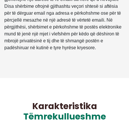
Disa shërbime ofrojnë gjithashtu veçori shtesë si aftësia
për të dërguar email nga adresa e përkohshme ose për të
përcjellë mesazhe në një adresë të vërtetë emaili. Në
përgjithësi, shërbimet e përkohshme të postës elektronike
mund të jenë një mjet i vlefshëm për këdo që dëshiron të
mbrojë privatësinë e tij dhe të shmangë postën e
padëshiruar në kutinë e tyre hyrëse kryesore.
Karakteristika
Tëmrekullueshme