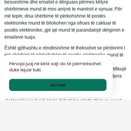
besueshme dhe emailet e dërguara përmes këtyre
shërbimeve mund të mos arrijnë te marrësit e synuar. Për
më tepër, disa shërbime të përkohshme të postës
elektronike mund të bllokohen nga ofrues të caktuar të
postës elektronike, gjë që mund të parandalojë dërgimin e
emaileve tuaja.
Është gjithashtu e rëndësishme të theksohet se përdorimi i
një shërbimi të përkohshëm të postës elektronike mund të
mos mbrojë plotësisht identitetin tuaj. Në disa raste,
Përvoja juaj në këtë sajt do të përmirësohet
marrësi i emailit tuaj mund të jetë në gjendje t'ju identifikojë
duke lejuar kuki.
bazuar në përmbajtjen e emailit ose informacione të tjera
që jepni.
Lejo kukit
Si përfundim, shërbimet e përkohshme të postës
elektronike janë një mjet i dobishëm për të dërguar email
pa zbuluar adresën tuaj personale të emailit. Kur zgjidhni
një ofrues, merrni parasysh faktorë si reputacioni dhe
lehtësia e përdorimit. Kur hartoni dhe dërgoni emaile,
mbani parasysh çdo kufizim ose konsideratë që mund të