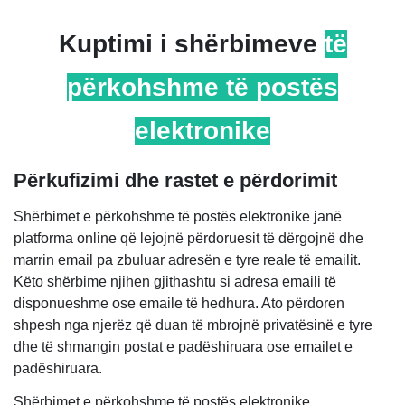
Kuptimi i
shërbimeve
të
përkohshme të postës
elektronike
Përkufizimi dhe rastet e përdorimit
Shërbimet e përkohshme të postës elektronike janë
platforma online që lejojnë përdoruesit të dërgojnë dhe
marrin email pa zbuluar adresën e tyre reale të emailit.
Këto shërbime njihen gjithashtu si adresa emaili të
disponueshme ose emaile të hedhura. Ato përdoren
shpesh nga njerëz që duan të mbrojnë privatësinë e tyre
dhe të shmangin postat e padëshiruara ose emailet e
padëshiruara.
Shërbimet e përkohshme të postës elektronike