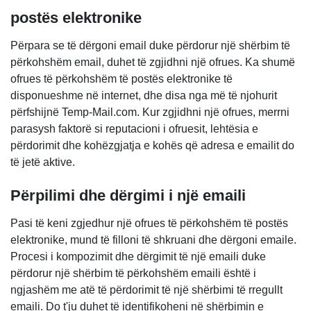
postës elektronike
Përpara se të dërgoni email duke përdorur një shërbim të
përkohshëm email, duhet të zgjidhni një ofrues. Ka shumë
ofrues të përkohshëm të postës elektronike të
disponueshme në internet, dhe disa nga më të njohurit
përfshijnë Temp-Mail.com. Kur zgjidhni një ofrues, merrni
parasysh faktorë si reputacioni i ofruesit, lehtësia e
përdorimit dhe kohëzgjatja e kohës që adresa e emailit do
të jetë aktive.
Përpilimi dhe dërgimi i një emaili
Pasi të keni zgjedhur një ofrues të përkohshëm të postës
elektronike, mund të filloni të shkruani dhe dërgoni emaile.
Procesi i kompozimit dhe dërgimit të një emaili duke
përdorur një shërbim të përkohshëm emaili është i
ngjashëm me atë të përdorimit të një shërbimi të rregullt
emaili. Do t'ju duhet të identifikoheni në shërbimin e