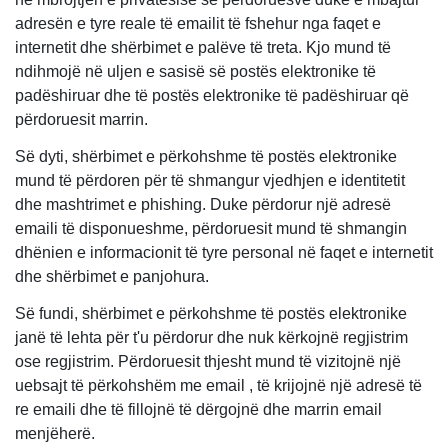
adresën e tyre reale të emailit të fshehur nga faqet e
internetit dhe shërbimet e palëve të treta. Kjo mund të
ndihmojë në uljen e sasisë së postës elektronike të
padëshiruar dhe të postës elektronike të padëshiruar që
përdoruesit marrin.
Së dyti, shërbimet e përkohshme të postës elektronike
mund të përdoren për të shmangur vjedhjen e identitetit
dhe mashtrimet e phishing. Duke përdorur një adresë
emaili të disponueshme, përdoruesit mund të shmangin
dhënien e informacionit të tyre personal në faqet e internetit
dhe shërbimet e panjohura.
Së fundi, shërbimet e përkohshme të postës elektronike
janë të lehta për t'u përdorur dhe nuk kërkojnë regjistrim
ose regjistrim. Përdoruesit thjesht mund të vizitojnë një
uebsajt të përkohshëm me email , të krijojnë një adresë të
re emaili dhe të fillojnë të dërgojnë dhe marrin email
menjëherë.