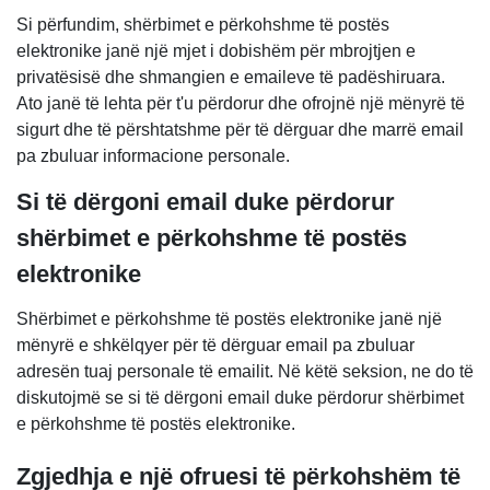
Si përfundim, shërbimet e përkohshme të postës
elektronike janë një mjet i dobishëm për mbrojtjen e
privatësisë dhe shmangien e emaileve të padëshiruara.
Ato janë të lehta për t'u përdorur dhe ofrojnë një mënyrë të
sigurt dhe të përshtatshme për të dërguar dhe marrë email
pa zbuluar informacione personale.
Si të dërgoni email duke përdorur
shërbimet e përkohshme të postës
elektronike
Shërbimet e përkohshme të postës elektronike janë një
mënyrë e shkëlqyer për të dërguar email pa zbuluar
adresën tuaj personale të emailit. Në këtë seksion, ne do të
diskutojmë se si të dërgoni email duke përdorur shërbimet
e përkohshme të postës elektronike.
Zgjedhja e një ofruesi të përkohshëm të