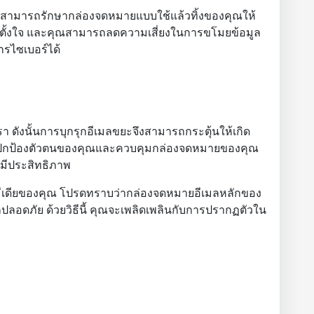
ุณสามารถรักษากล่องจดหมายแบบใช้แล้วทิ้งของคุณให้
ตั้งใจ และคุณสามารถลดความเสี่ยงในการขโมยข้อมูล
รไซเบอร์ได้
า ดังนั้นการบุกรุกอีเมลขยะจึงสามารถกระตุ้นให้เกิด
่อปกป้องตัวตนของคุณและควบคุมกล่องจดหมายของคุณ
ที่มีประสิทธิภาพ
ลมีเดียของคุณ โปรดทราบว่ากล่องจดหมายอีเมลหลักของ
ปลอดภัย ด้วยวิธีนี้ คุณจะเพลิดเพลินกับการปรากฏตัวใน