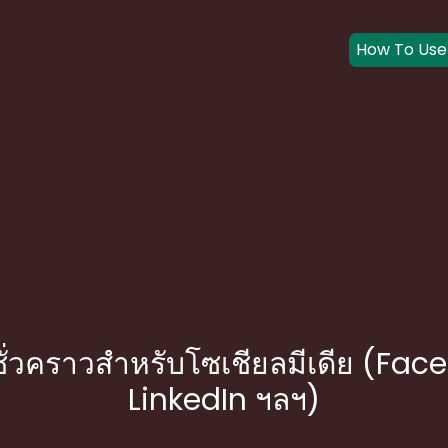
How To Use
ชั่วคราวสำหรับโซเชียลมีเดีย (Fac
LinkedIn ฯลฯ)