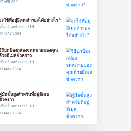
27 APR 2024
จะใช้ที่อยู่อีเมลสำรองได้อย่างไร?
บล็อกอีเมลชั่วคราว-TH
04 MAY 2024
วิธีปกป้องกล่องจดหมายของคุณ
ด้วยอีเมลชั่วคราว
บล็อกอีเมลชั่วคราว-TH
03 MAY 2024
คู่มือขั้นสูงสำหรับที่อยู่อีเมล
ชั่วคราว
บล็อกอีเมลชั่วคราว-TH
03 MAY 2024