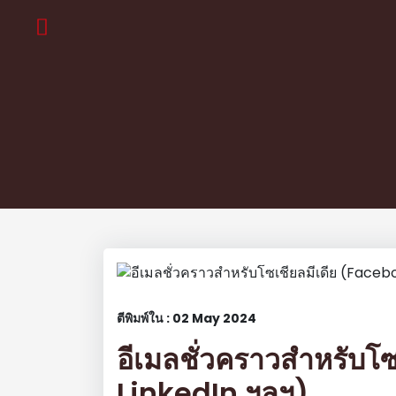
ตีพิมพ์ใน : 02 May 2024
อีเมลชั่วคราวสำหรับโ
LinkedIn ฯลฯ)