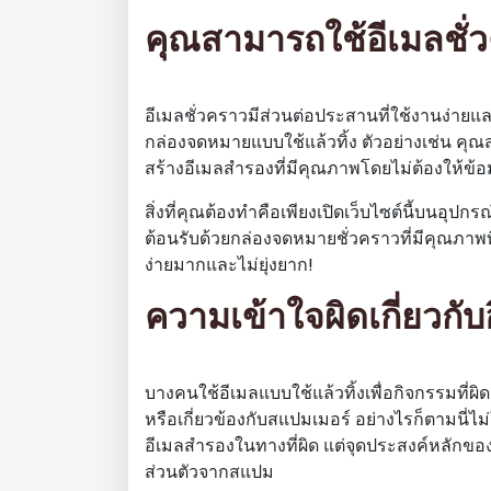
คุณสามารถใช้อีเมลชั่
อีเมลชั่วคราวมีส่วนต่อประสานที่ใช้งานง่ายแ
กล่องจดหมายแบบใช้แล้วทิ้ง ตัวอย่างเช่น ค
สร้างอีเมลสำรองที่มีคุณภาพโดยไม่ต้องให้ข้
สิ่งที่คุณต้องทำคือเพียงเปิดเว็บไซต์นี้บนอุป
ต้อนรับด้วยกล่องจดหมายชั่วคราวที่มีคุณภาพที
ง่ายมากและไม่ยุ่งยาก!
ความเข้าใจผิดเกี่ยวกับอี
บางคนใช้อีเมลแบบใช้แล้วทิ้งเพื่อกิจกรรมที่
หรือเกี่ยวข้องกับสแปมเมอร์ อย่างไรก็ตามนี่ไ
อีเมลสำรองในทางที่ผิด แต่จุดประสงค์หลักข
ส่วนตัวจากสแปม