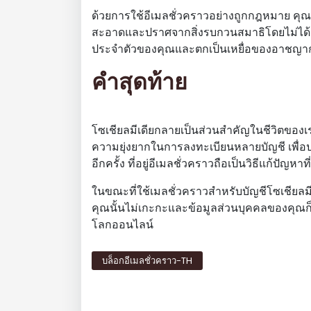
ด้วยการใช้อีเมลชั่วคราวอย่างถูกกฎหมาย ค
สะอาดและปราศจากสิ่งรบกวนสมาธิโดยไม่ได้
ประจำตัวของคุณและตกเป็นเหยื่อของอาชญาก
คำสุดท้าย
โซเชียลมีเดียกลายเป็นส่วนสำคัญในชีวิตของเร
ความยุ่งยากในการลงทะเบียนหลายบัญชี เพื
อีกครั้ง ที่อยู่อีเมลชั่วคราวถือเป็นวิธีแก้ปัญหา
ในขณะที่ใช้เมลชั่วคราวสำหรับบัญชีโซเชีย
คุณนั้นไม่เกะกะและข้อมูลส่วนบุคคลของคุณก็
โลกออนไลน์
บล็อกอีเมลชั่วคราว-TH