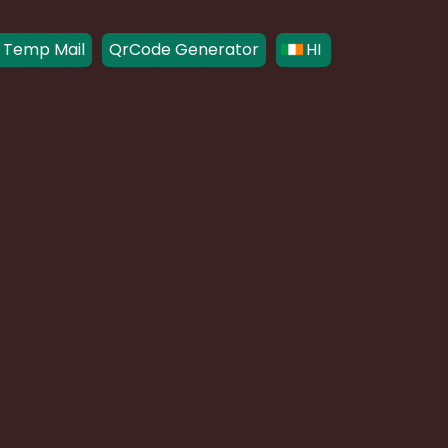
 Temp Mail
QrCode Generator
HI