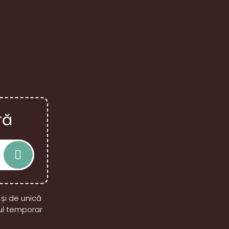
ră
 și de unică
lul temporar