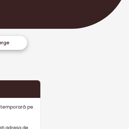
erge
l temporară pe
ți adresa de