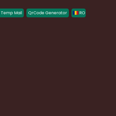
 Temp Mail
QrCode Generator
RO