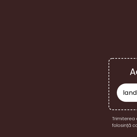
A
Trimiterea 
folosință c