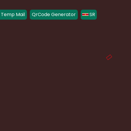
 Temp Mail
QrCode Generator
SR