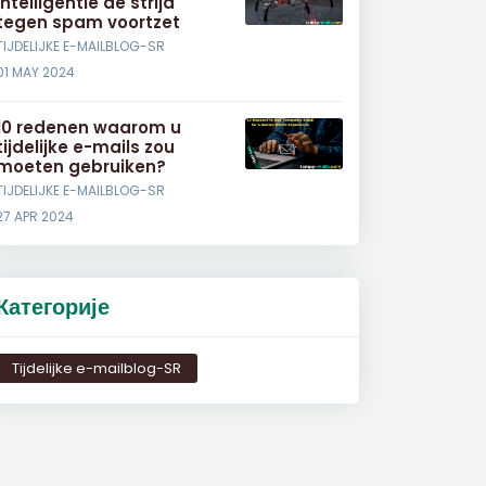
intelligentie de strijd
tegen spam voortzet
TIJDELIJKE E-MAILBLOG-SR
01 MAY 2024
10 redenen waarom u
tijdelijke e-mails zou
moeten gebruiken?
TIJDELIJKE E-MAILBLOG-SR
27 APR 2024
Категорије
Tijdelijke e-mailblog-SR