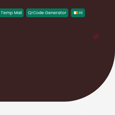
 Temp Mail
QrCode Generator
HI